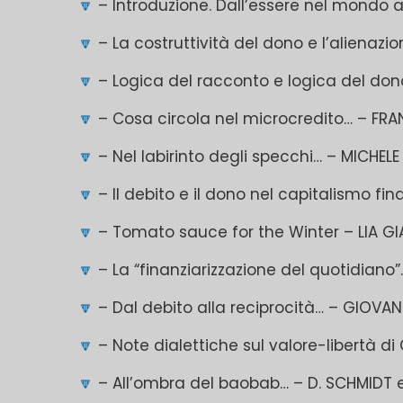
🔽
– Introduzione. Dall’essere nel mondo a
🔽
– La costruttività del dono e l’alienaz
🔽
– Logica del racconto e logica del do
🔽
– Cosa circola nel microcredito… – FR
🔽
– Nel labirinto degli specchi… – MICHE
🔽
– Il debito e il dono nel capitalismo f
🔽
– Tomato sauce for the Winter – LIA 
🔽
– La “finanziarizzazione del quotidiano”
🔽
– Dal debito alla reciprocità… – GIOV
🔽
– Note dialettiche sul valore-libertà d
🔽
– All’ombra del baobab… – D. SCHMIDT 