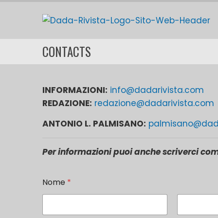
Skip
to
content
CONTACTS
INFORMAZIONI:
info@dadarivista.com
REDAZIONE:
redazione@dadarivista.com
ANTONIO L. PALMISANO:
palmisano@dada
Per informazioni puoi anche scriverci com
m
Nome
*
e
s
s
a