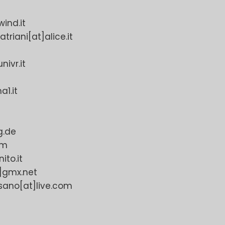
ind.it
triani[at]alice.it
ivr.it
a1.it
g.de
om
ito.it
]gmx.net
sano[at]live.com