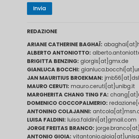
Invia
REDAZIONE
ARIANE CATHERINE BAGHAÏ:
abaghai[at]h
ALBERTO ANTONIOTTO:
alberto.antoniot
BRIGITTA BENZING:
giorgis[at]gmx.de
GIANLUCA BOCCHI:
gianluca.bocchi[at]un
JAN MAURITIUS BROEKMAN:
jmb56[at]dsl
MAURO CERUTI:
mauro.ceruti[at]unibg.it
MARGHERITA CHANG TING FA:
chang[at]u
DOMENICO COCCOPALMERIO:
redazione[
ANTONINO COLAJANNI:
antcola[at]msn
LUISA FALDINI:
luisa.faldini[at]gmail.com
JORGE FREITAS BRANCO:
jorge.branco[at]
ANTONIO GIOIA:
vitantonio.gioia[at]unisa