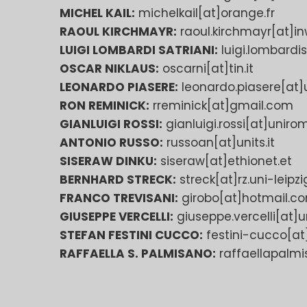
MICHEL KAIL:
michelkail[at]orange.fr
RAOUL KIRCHMAYR:
raoul.kirchmayr[at]inw
LUIGI LOMBARDI SATRIANI:
luigi.lombardisa
OSCAR NIKLAUS:
oscarni[at]tin.it
LEONARDO PIASERE:
leonardo.piasere[at]un
RON REMINICK:
rreminick[at]gmail.com
GIANLUIGI ROSSI:
gianluigi.rossi[at]unirom
ANTONIO RUSSO:
russoan[at]units.it
SISERAW DINKU:
siseraw[at]ethionet.et
BERNHARD STRECK:
streck[at]rz.uni-leipzi
FRANCO TREVISANI:
girobo[at]hotmail.c
GIUSEPPE VERCELLI:
giuseppe.vercelli[at]un
STEFAN FESTINI CUCCO:
festini-cucco[at
RAFFAELLA S. PALMISANO:
raffaellapalmi