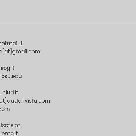
otmail.it
to[at]gmail.com
ibg.it
.psu.edu
niud.it
at]dadarivista.com
.com
iscte.pt
lento.it