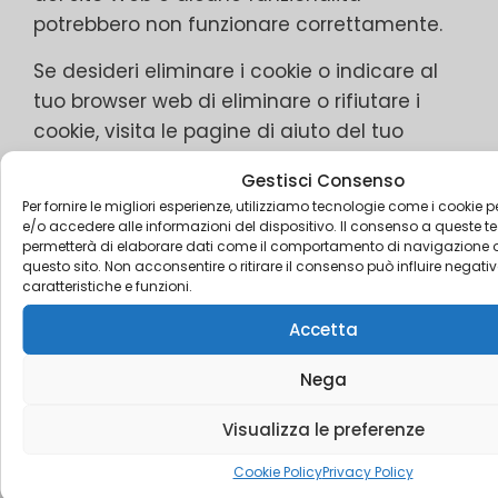
potrebbero non funzionare correttamente.
Se desideri eliminare i cookie o indicare al
tuo browser web di eliminare o rifiutare i
cookie, visita le pagine di aiuto del tuo
browser web.
Gestisci Consenso
Per il browser web Chrome, visita questa
Per fornire le migliori esperienze, utilizziamo tecnologie come i cookie
e/o accedere alle informazioni del dispositivo. Il consenso a queste t
pagina di
permetterà di elaborare dati come il comportamento di navigazione o 
Google:
https://support.google.com/account
questo sito. Non acconsentire o ritirare il consenso può influire nega
caratteristiche e funzioni.
Per il browser Web Internet Explorer,
visitare questa pagina di
Accetta
Microsoft:
http://support.microsoft.com/kb/2
Nega
Per il browser web Firefox, visitare questa
pagina di
Visualizza le preferenze
Mozilla:
https://support.mozilla.org/en-
Cookie Policy
Privacy Policy
US/kb/delete-cookies-remove-info-