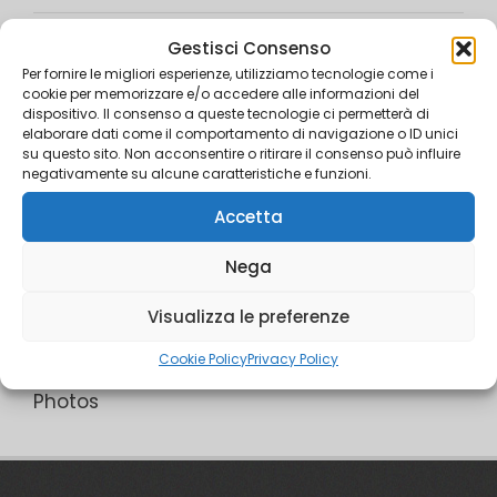
Torna alla lista delle pubblicazioni
Gestisci Consenso
Per fornire le migliori esperienze, utilizziamo tecnologie come i
cookie per memorizzare e/o accedere alle informazioni del
dispositivo. Il consenso a queste tecnologie ci permetterà di
ISSN: 2240-0192
elaborare dati come il comportamento di navigazione o ID unici
su questo sito. Non acconsentire o ritirare il consenso può influire
Editorial requirements
negativamente su alcune caratteristiche e funzioni.
Accetta
Resources
Nega
Links
Visualizza le preferenze
Videos
Cookie Policy
Privacy Policy
Photos