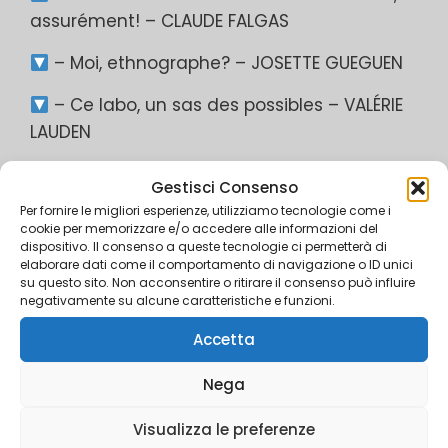
assurément! – CLAUDE FALGAS
– Moi, ethnographe? – JOSETTE GUEGUEN
– Ce labo, un sas des possibles – VALÉRIE
LAUDEN
– “Tourner autour” de l’ethnographie.
Gestisci Consenso
Miscellanées – GILLES PINTE
Per fornire le migliori esperienze, utilizziamo tecnologie come i
cookie per memorizzare e/o accedere alle informazioni del
– L’ethnographie et les pièges du terrain
dispositivo. Il consenso a queste tecnologie ci permetterà di
elaborare dati come il comportamento di navigazione o ID unici
– PATRICK BOUMARD
su questo sito. Non acconsentire o ritirare il consenso può influire
negativamente su alcune caratteristiche e funzioni.
Torna alla lista delle pubblicazioni
Accetta
Nega
ISSN: 2240-0192
Visualizza le preferenze
Editorial requirements